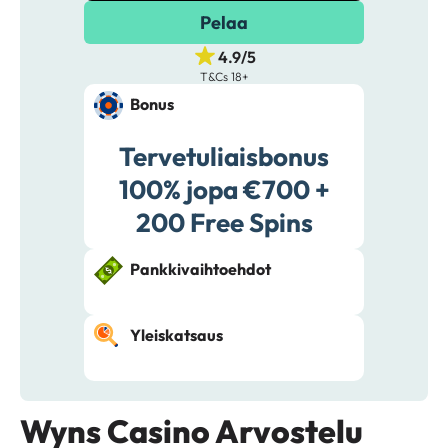
Pelaa
4.9/5
T&Cs 18+
Bonus
Tervetuliaisbonus
100% jopa €700 +
200 Free Spins
Pankkivaihtoehdot
Yleiskatsaus
Wyns Casino Arvostelu