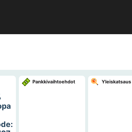
Pankkivaihtoehdot
Yleiskatsaus
%
opa
0
de: