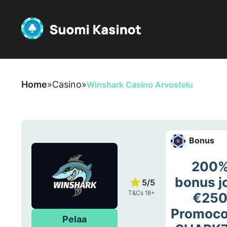
Home
»
Casino
»
Winshark Casino Arvostelu
Bonus
200
bonus j
5/5
T&Cs 18+
€25
Promoco
Pelaa