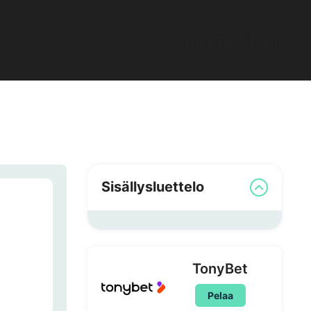
Pay’n Play kasinot
Sisällysluettelo
TonyBet
Pelaa