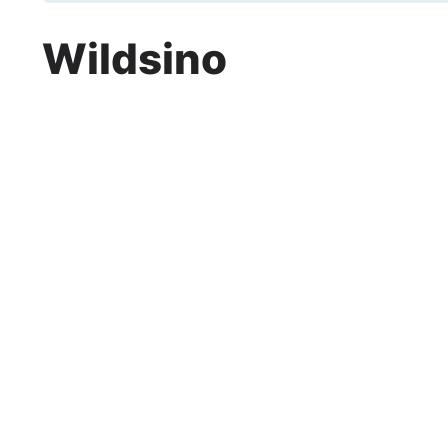
Wildsino