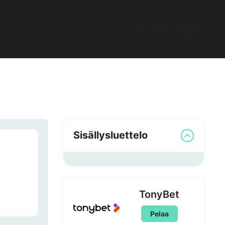
Pay’n Play kasinot
Sisällysluettelo
TonyBet
Pelaa