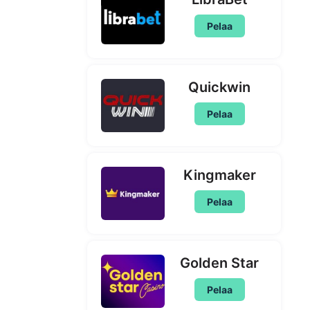
Pelaa
Quickwin
Pelaa
Kingmaker
Pelaa
Golden Star
Pelaa