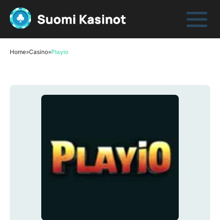
Home
»
Casino
»
Playio