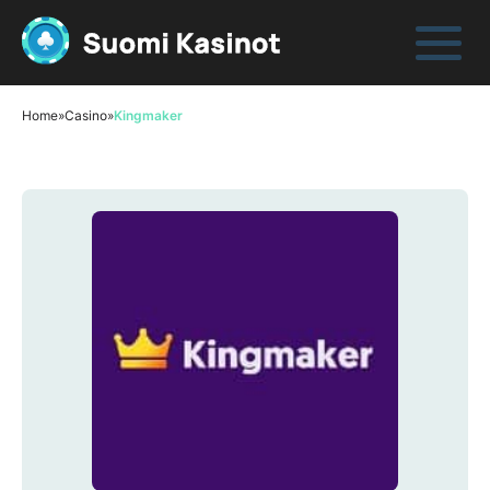
Home
»
Casino
»
Kingmaker